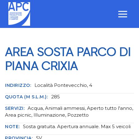
Salta
al
contenuto
AREA SOSTA PARCO DI
PIANA CRIXIA
Località Pontevecchio, 4
INDIRIZZO:
285
QUOTA (M S.L.M.):
Acqua, Animali ammessi, Aperto tutto l'anno,
SERVIZI:
Area picnic, Illuminazione, Pozzetto
Sosta gratuita. Apertura annuale. Max 5 veicoli
NOTE:
SV
PROVINCIA: