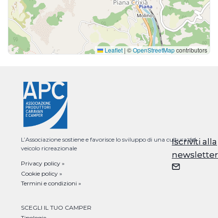
Leaflet
|
©
OpenStreetMap
contributors
L’Associazione sostiene e favorisce lo sviluppo di una cultura del
Iscriviti alla
Iscriviti alla
veicolo ricreazionale
newsletter
newsletter
Privacy policy »
Cookie policy »
Termini e condizioni »
SCEGLI IL TUO CAMPER
Tipologie