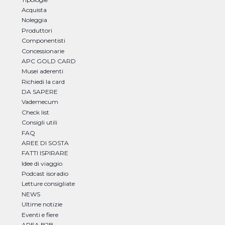
Acquista
Noleggia
Produttori
Componentisti
Concessionarie
APC GOLD CARD
Musei aderenti
Richiedi la card
DA SAPERE
Vademecum
Check list
Consigli utili
FAQ
AREE DI SOSTA
FATTI ISPIRARE
Idee di viaggio
Podcast isoradio
Letture consigliate
NEWS
Ultime notizie
Eventi e fiere
AREA B2B