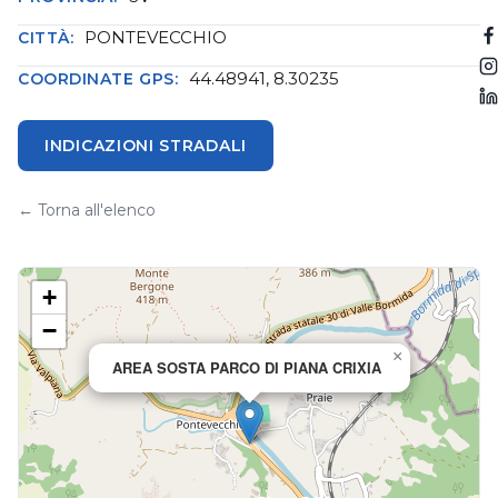
PONTEVECCHIO
CITTÀ:
44.48941, 8.30235
COORDINATE GPS:
INDICAZIONI STRADALI
← Torna all'elenco
+
−
×
AREA SOSTA PARCO DI PIANA CRIXIA