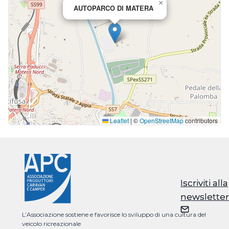
×
AUTOPARCO DI MATERA
Leaflet
|
©
OpenStreetMap
contributors
Iscriviti alla
Iscriviti alla
newsletter
newsletter
L’Associazione sostiene e favorisce lo sviluppo di una cultura del
veicolo ricreazionale