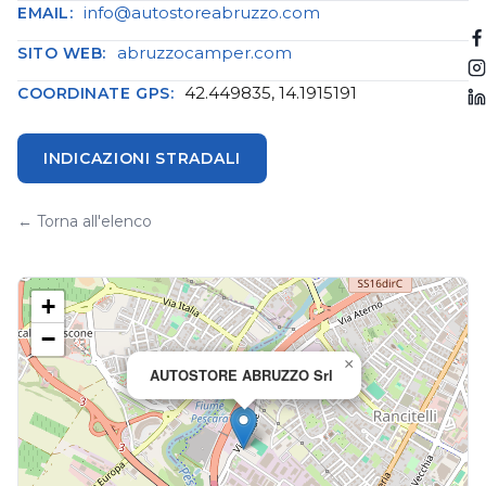
info@autostoreabruzzo.com
EMAIL:
abruzzocamper.com
SITO WEB:
42.449835, 14.1915191
COORDINATE GPS:
INDICAZIONI STRADALI
← Torna all'elenco
+
−
×
AUTOSTORE ABRUZZO Srl