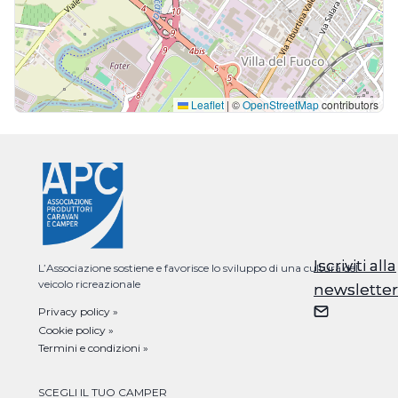
Leaflet
|
©
OpenStreetMap
contributors
Iscriviti alla
Iscriviti alla
L’Associazione sostiene e favorisce lo sviluppo di una cultura del
veicolo ricreazionale
newsletter
newsletter
Privacy policy »
Cookie policy »
Termini e condizioni »
SCEGLI IL TUO CAMPER