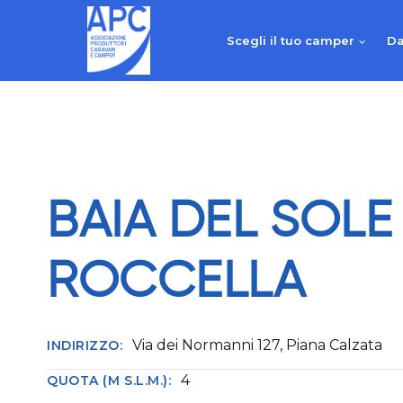
Salta
al
Scegli il tuo camper
Da
contenuto
BAIA DEL SOLE
ROCCELLA
Via dei Normanni 127, Piana Calzata
INDIRIZZO:
4
QUOTA (M S.L.M.):