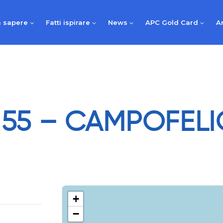
 sapere
Fatti ispirare
News
APC Gold Card
A
 55 – CAMPOFELI
+
−