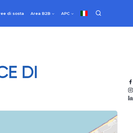
ree di sosta
Area B2B
APC
CE DI