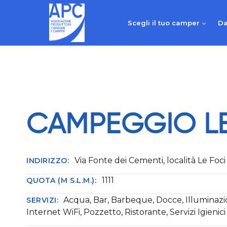
Salta
al
Scegli il tuo camper
Da
contenuto
CAMPEGGIO LE
Via Fonte dei Cementi, località Le Foci
INDIRIZZO:
1111
QUOTA (M S.L.M.):
Acqua, Bar, Barbeque, Docce, Illuminazi
SERVIZI:
Internet WiFi, Pozzetto, Ristorante, Servizi Igienici