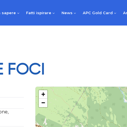
 sapere
Fatti ispirare
News
APC Gold Card
A
 FOCI
+
−
one,