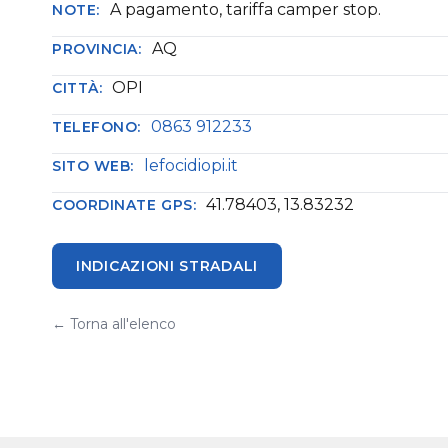
A pagamento, tariffa camper stop.
NOTE:
AQ
PROVINCIA:
OPI
CITTÀ:
0863 912233
TELEFONO:
lefocidiopi.it
SITO WEB:
41.78403, 13.83232
COORDINATE GPS:
INDICAZIONI STRADALI
← Torna all'elenco