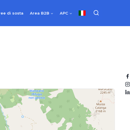
ree di sosta
Area B2B
APC