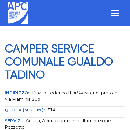
Salta
al
contenuto
CAMPER SERVICE
COMUNALE GUALDO
TADINO
Piazza Federico II di Svevia, nei pressi di
INDIRIZZO:
Via Flaminia Sud.
514
QUOTA (M S.L.M.):
Acqua, Animali ammessi, Illuminazione,
SERVIZI:
Pozzetto