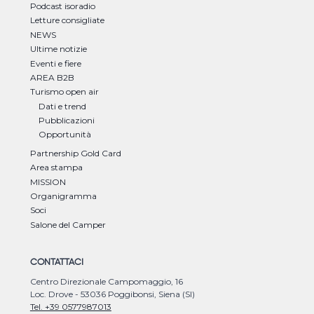
Podcast isoradio
Letture consigliate
NEWS
Ultime notizie
Eventi e fiere
AREA B2B
Turismo open air
Dati e trend
Pubblicazioni
Opportunità
Partnership Gold Card
Area stampa
MISSION
Organigramma
Soci
Salone del Camper
CONTATTACI
Centro Direzionale Campomaggio, 16
Loc. Drove - 53036 Poggibonsi, Siena (SI)
Tel. +39 0577987013