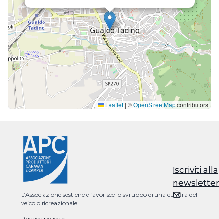
Leaflet
|
©
OpenStreetMap
contributors
Iscriviti alla
Iscriviti alla
newsletter
newsletter
L’Associazione sostiene e favorisce lo sviluppo di una cultura del
veicolo ricreazionale
Privacy policy »