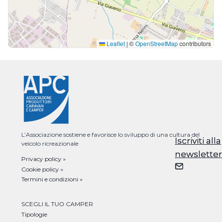
Leaflet
|
©
OpenStreetMap
contributors
L’Associazione sostiene e favorisce lo sviluppo di una cultura del
Iscriviti alla
Iscriviti alla
veicolo ricreazionale
newsletter
newsletter
Privacy policy »
Cookie policy »
Termini e condizioni »
SCEGLI IL TUO CAMPER
Tipologie