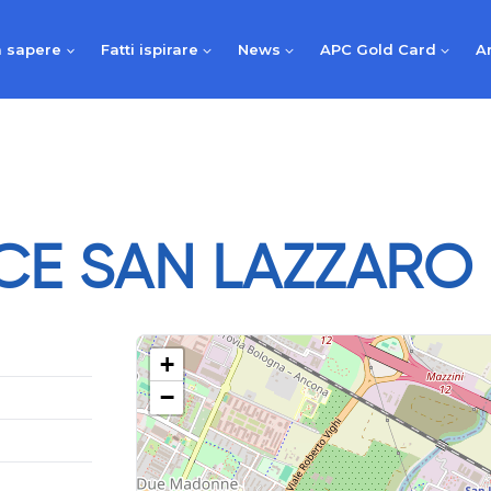
 sapere
Fatti ispirare
News
APC Gold Card
A
CE SAN LAZZARO 
+
−