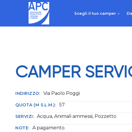
Salta
al
Scegli il tuo camper
Da
contenuto
CAMPER SERVI
Via Paolo Poggi
INDIRIZZO:
57
QUOTA (M S.L.M.):
Acqua, Animali ammessi, Pozzetto
SERVIZI:
A pagamento.
NOTE: