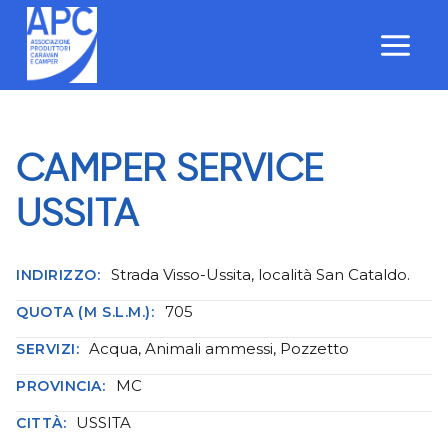
Salta
al
contenuto
CAMPER SERVICE
USSITA
Strada Visso-Ussita, località San Cataldo.
INDIRIZZO:
705
QUOTA (M S.L.M.):
Acqua, Animali ammessi, Pozzetto
SERVIZI:
MC
PROVINCIA:
USSITA
CITTÀ: