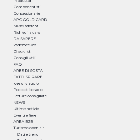
Produttori
Componentisti
Concessionarie
APC GOLD CARD
Musei aderenti
Richiedi la card
DA SAPERE
Vademecum
Check list
Consigli utili
FAQ
AREE DI SOSTA
FATTI ISPIRARE
Idee di viaggio
Podcast isoradio
Letture consigliate
NEWS
Ultime notizie
Eventi e fiere
AREA B2B
Turismo open air
Dati e trend