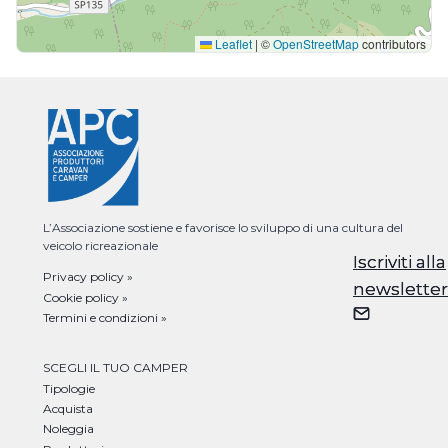
Leaflet
|
©
OpenStreetMap
contributors
L’Associazione sostiene e favorisce lo sviluppo di una cultura del
veicolo ricreazionale
Iscriviti alla
Iscriviti alla
Privacy policy »
newsletter
newsletter
Cookie policy »
Termini e condizioni »
SCEGLI IL TUO CAMPER
Tipologie
Acquista
Noleggia