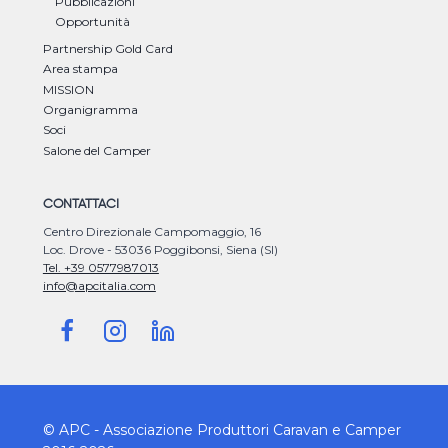
Pubblicazioni
Opportunità
Partnership Gold Card
Area stampa
MISSION
Organigramma
Soci
Salone del Camper
CONTATTACI
Centro Direzionale Campomaggio, 16
Loc. Drove - 53036 Poggibonsi, Siena (SI)
Tel. +39 0577987013
info@apcitalia.com
© APC - Associazione Produttori Caravan e Camper