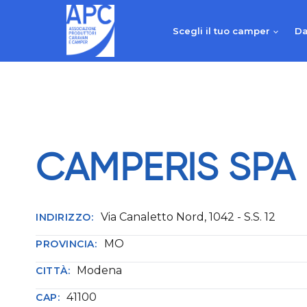
Salta
al
Scegli il tuo camper
Da
contenuto
CAMPERIS SPA
Via Canaletto Nord, 1042 - S.S. 12
INDIRIZZO:
MO
PROVINCIA:
Modena
CITTÀ:
41100
CAP: