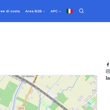
ree di sosta
Area B2B
APC