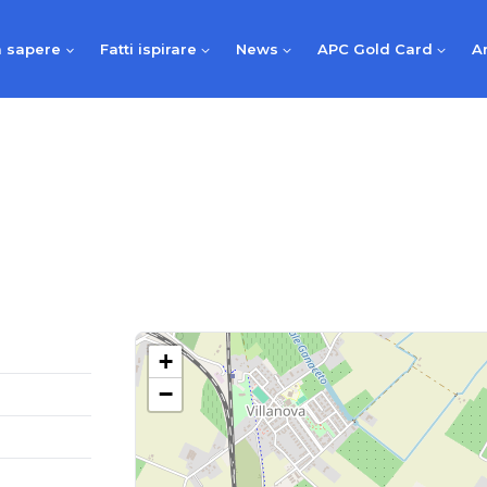
 sapere
Fatti ispirare
News
APC Gold Card
A
+
−