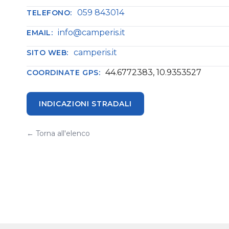
059 843014
TELEFONO:
info@camperis.it
EMAIL:
camperis.it
SITO WEB:
44.6772383, 10.9353527
COORDINATE GPS:
INDICAZIONI STRADALI
← Torna all'elenco