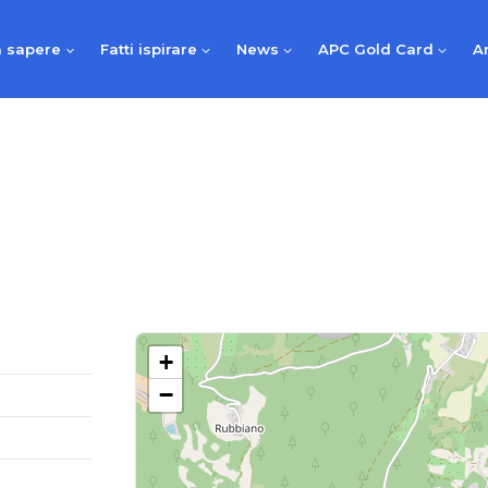
 sapere
Fatti ispirare
News
APC Gold Card
A
+
−