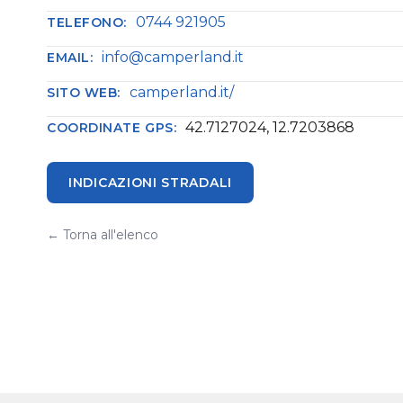
0744 921905
TELEFONO:
info@camperland.it
EMAIL:
camperland.it/
SITO WEB:
42.7127024, 12.7203868
COORDINATE GPS:
INDICAZIONI STRADALI
← Torna all'elenco