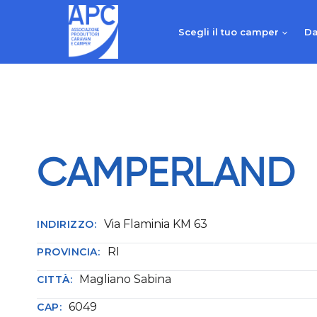
Salta
al
Scegli il tuo camper
Da
contenuto
CAMPERLAND
Via Flaminia KM 63
INDIRIZZO:
RI
PROVINCIA:
Magliano Sabina
CITTÀ:
6049
CAP: