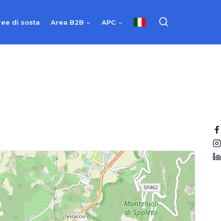
ree di sosta
Area B2B
APC