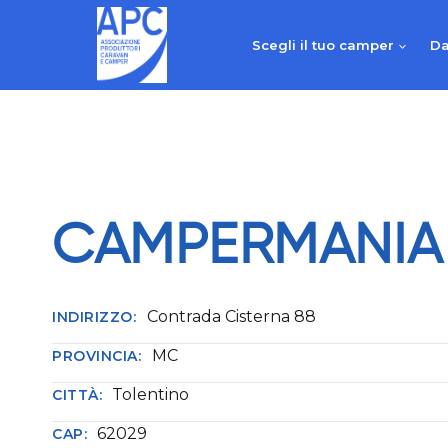
Salta
al
Scegli il tuo camper
Da
contenuto
CAMPERMANIA
Contrada Cisterna 88
INDIRIZZO:
MC
PROVINCIA:
Tolentino
CITTÀ:
62029
CAP: