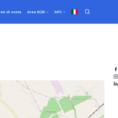
ree di sosta
Area B2B
APC