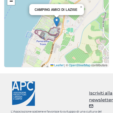
−
×
CAMPING AMICI DI LAZISE
Leaflet
|
©
OpenStreetMap
contributors
Iscriviti alla
Iscriviti alla
newsletter
newsletter
L’Associazione sostiene e favorisce lo sviluppo di una cultura del