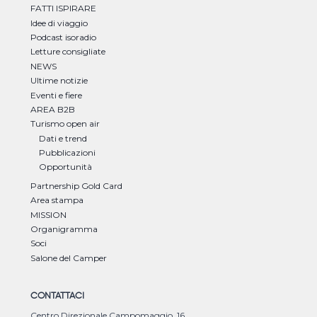
FATTI ISPIRARE
Idee di viaggio
Podcast isoradio
Letture consigliate
NEWS
Ultime notizie
Eventi e fiere
AREA B2B
Turismo open air
Dati e trend
Pubblicazioni
Opportunità
Partnership Gold Card
Area stampa
MISSION
Organigramma
Soci
Salone del Camper
CONTATTACI
Centro Direzionale Campomaggio, 16