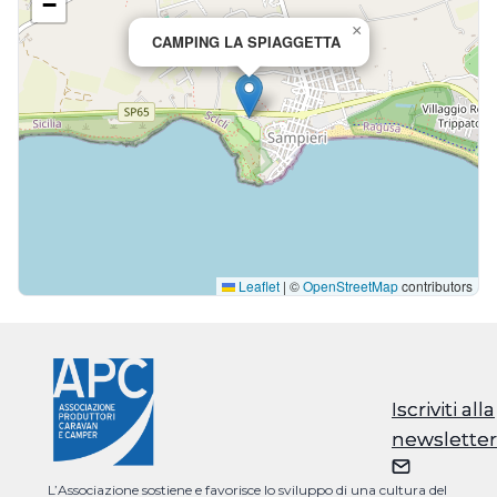
−
×
CAMPING LA SPIAGGETTA
Leaflet
|
©
OpenStreetMap
contributors
Iscriviti alla
Iscriviti alla
newsletter
newsletter
L’Associazione sostiene e favorisce lo sviluppo di una cultura del