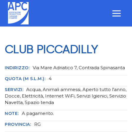
Salta
al
contenuto
CLUB PICCADILLY
Via Mare Adriatico 7, Contrada Spinasanta
INDIRIZZO:
4
QUOTA (M S.L.M.):
Acqua, Animali ammessi, Aperto tutto l'anno,
SERVIZI:
Docce, Elettricità, Internet WiFi, Servizi Igienici, Servizio
Navetta, Spazio tenda
A pagamento.
NOTE:
RG
PROVINCIA: