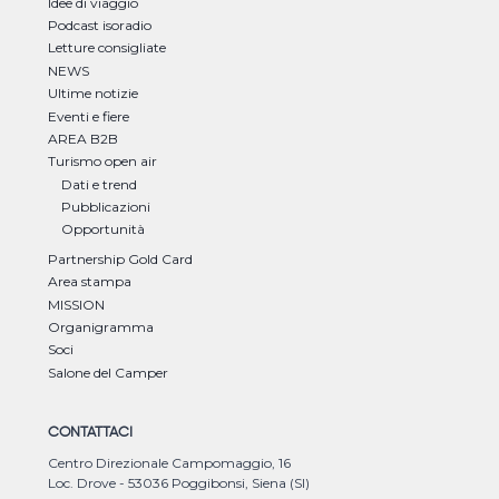
Idee di viaggio
Podcast isoradio
Letture consigliate
NEWS
Ultime notizie
Eventi e fiere
AREA B2B
Turismo open air
Dati e trend
Pubblicazioni
Opportunità
Partnership Gold Card
Area stampa
MISSION
Organigramma
Soci
Salone del Camper
CONTATTACI
Centro Direzionale Campomaggio, 16
Loc. Drove - 53036 Poggibonsi, Siena (SI)