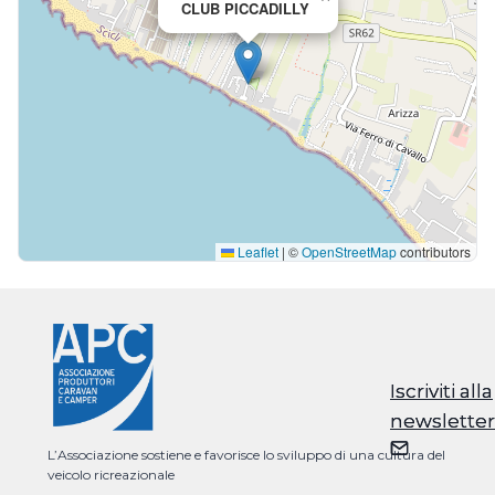
CLUB PICCADILLY
Leaflet
|
©
OpenStreetMap
contributors
Iscriviti alla
Iscriviti alla
newsletter
newsletter
L’Associazione sostiene e favorisce lo sviluppo di una cultura del
veicolo ricreazionale