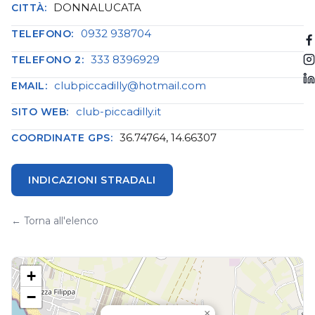
DONNALUCATA
CITTÀ:
0932 938704
TELEFONO:
333 8396929
TELEFONO 2:
clubpiccadilly@hotmail.com
EMAIL:
club-piccadilly.it
SITO WEB:
36.74764, 14.66307
COORDINATE GPS:
INDICAZIONI STRADALI
← Torna all'elenco
+
−
×