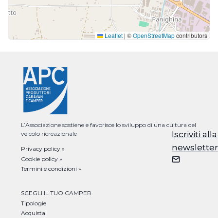
Leaflet
|
©
OpenStreetMap
contributors
L’Associazione sostiene e favorisce lo sviluppo di una cultura del
Iscriviti alla
Iscriviti alla
veicolo ricreazionale
newsletter
newsletter
Privacy policy »
Cookie policy »
Termini e condizioni »
SCEGLI IL TUO CAMPER
Tipologie
Acquista