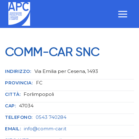
Salta
al
contenuto
COMM-CAR SNC
Via Emilia per Cesena, 1493
INDIRIZZO:
FC
PROVINCIA:
Forlimpopoli
CITTÀ:
47034
CAP:
0543 740284
TELEFONO:
info@comm-car.it
EMAIL: