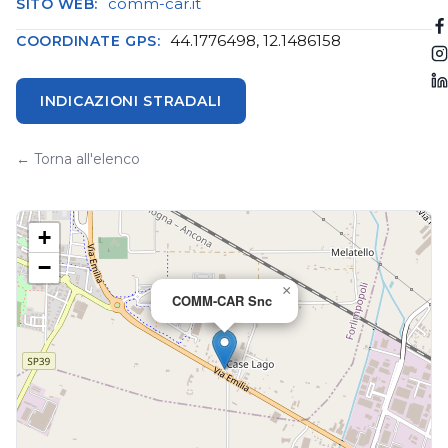
comm-car.it
SITO WEB:
44.1776498, 12.1486158
COORDINATE GPS:
INDICAZIONI STRADALI
← Torna all'elenco
+
−
×
COMM-CAR Snc