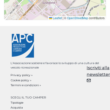
Leaflet
|
©
OpenStreetMap
contributors
L’Associazione sostiene e favorisce lo sviluppo di una cultura del
Iscriviti alla
Iscriviti alla
veicolo ricreazionale
newsletter
newsletter
Privacy policy »
Cookie policy »
Termini e condizioni »
SCEGLI IL TUO CAMPER
Tipologie
Acquista