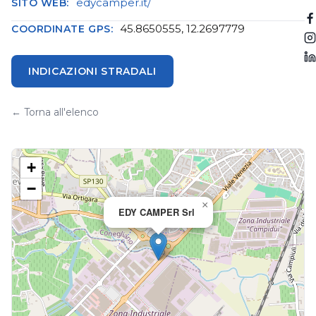
edycamper.it/
SITO WEB:
45.8650555, 12.2697779
COORDINATE GPS:
INDICAZIONI STRADALI
← Torna all'elenco
+
−
×
EDY CAMPER Srl