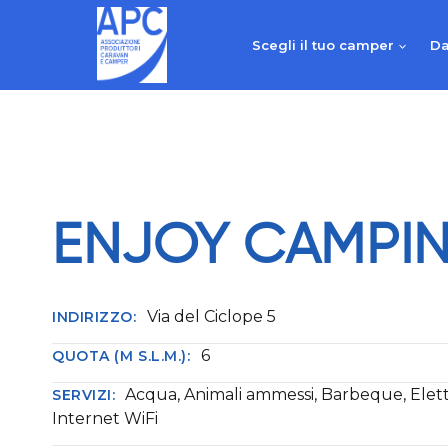
Salta
al
Scegli il tuo camper
Da
contenuto
ENJOY CAMPI
Via del Ciclope 5
INDIRIZZO:
6
QUOTA (M S.L.M.):
Acqua, Animali ammessi, Barbeque, Elettr
SERVIZI:
Internet WiFi