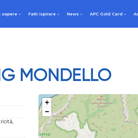
 sapere
Fatti ispirare
News
APC Gold Card
A
NG MONDELLO
+
−
icità,