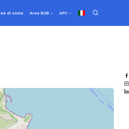
ree di sosta
Area B2B
APC