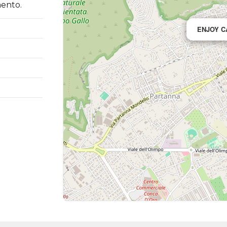
mento.
ENJOY 