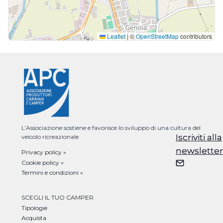
Leaflet
|
©
OpenStreetMap
contributors
L’Associazione sostiene e favorisce lo sviluppo di una cultura del
Iscriviti alla
Iscriviti alla
veicolo ricreazionale
newsletter
newsletter
Privacy policy »
Cookie policy »
Termini e condizioni »
SCEGLI IL TUO CAMPER
Tipologie
Acquista