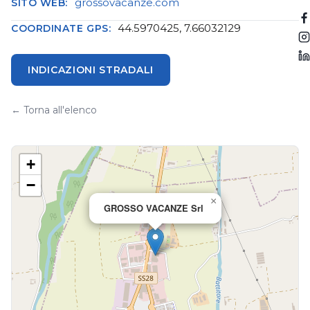
grossovacanze.com
SITO WEB:
44.5970425, 7.66032129
COORDINATE GPS:
INDICAZIONI STRADALI
← Torna all'elenco
+
−
×
GROSSO VACANZE Srl