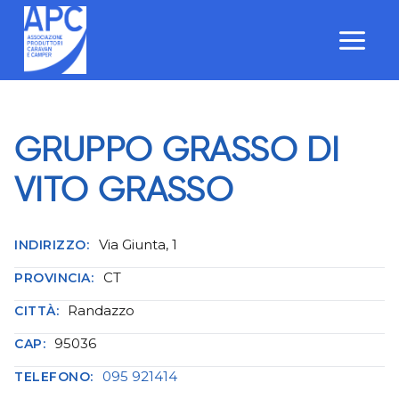
Salta
al
contenuto
GRUPPO GRASSO DI
VITO GRASSO
Via Giunta, 1
INDIRIZZO:
CT
PROVINCIA:
Randazzo
CITTÀ:
95036
CAP:
095 921414
TELEFONO: