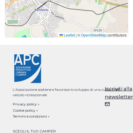
Leaflet
|
©
OpenStreetMap
contributors
Iscriviti alla
Iscriviti alla
L’Associazione sostiene e favorisce lo sviluppo di una cultura del
veicolo ricreazionale
newsletter
newsletter
Privacy policy »
Cookie policy »
Termini e condizioni »
SCEGLI IL TUO CAMPER