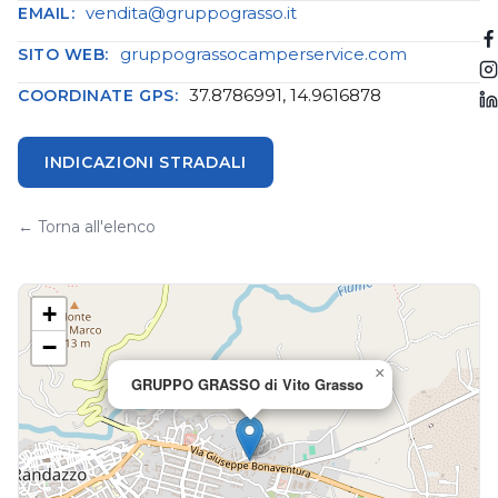
vendita@gruppograsso.it
EMAIL:
gruppograssocamperservice.com
SITO WEB:
37.8786991, 14.9616878
COORDINATE GPS:
INDICAZIONI STRADALI
← Torna all'elenco
+
−
×
GRUPPO GRASSO di Vito Grasso