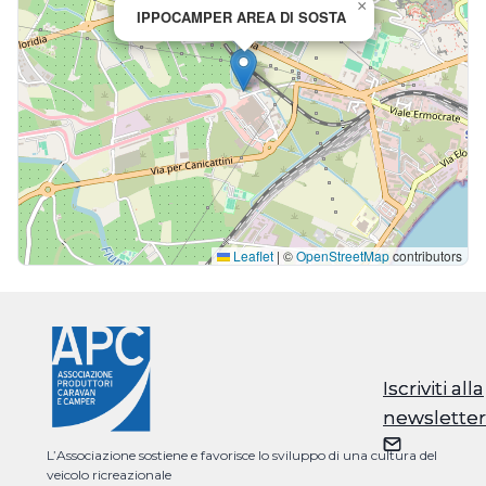
×
IPPOCAMPER AREA DI SOSTA
Leaflet
|
©
OpenStreetMap
contributors
Iscriviti alla
Iscriviti alla
newsletter
newsletter
L’Associazione sostiene e favorisce lo sviluppo di una cultura del
veicolo ricreazionale