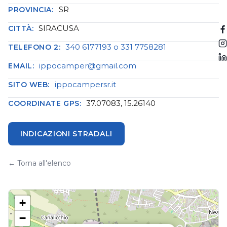
SR
PROVINCIA:
SIRACUSA
CITTÀ:
340 6177193 o 331 7758281
TELEFONO 2:
ippocamper@gmail.com
EMAIL:
ippocampersr.it
SITO WEB:
37.07083, 15.26140
COORDINATE GPS:
INDICAZIONI STRADALI
← Torna all'elenco
+
−