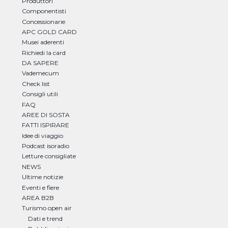
Produttori
Componentisti
Concessionarie
APC GOLD CARD
Musei aderenti
Richiedi la card
DA SAPERE
Vademecum
Check list
Consigli utili
FAQ
AREE DI SOSTA
FATTI ISPIRARE
Idee di viaggio
Podcast isoradio
Letture consigliate
NEWS
Ultime notizie
Eventi e fiere
AREA B2B
Turismo open air
Dati e trend