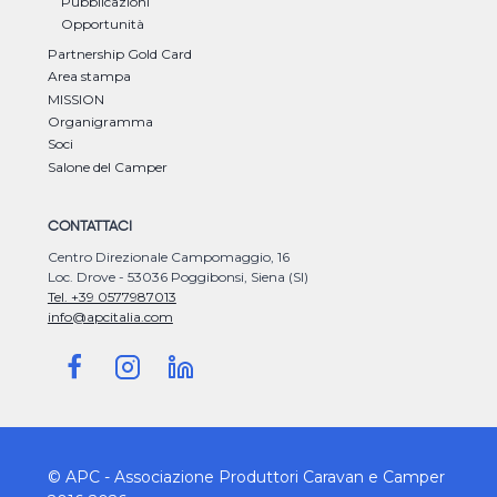
Pubblicazioni
Opportunità
Partnership Gold Card
Area stampa
MISSION
Organigramma
Soci
Salone del Camper
CONTATTACI
Centro Direzionale Campomaggio, 16
Loc. Drove - 53036 Poggibonsi, Siena (SI)
Tel. +39 0577987013
info@apcitalia.com
© APC - Associazione Produttori Caravan e Camper