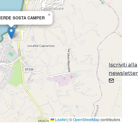
×
VERDE SOSTA CAMPER
Iscriviti alla
Iscriviti alla
newsletter
newsletter
Leaflet
|
©
OpenStreetMap
contributors