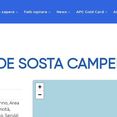
 sapere
Fatti ispirare
News
APC Gold Card
A
DE SOSTA CAMPE
+
−
anno, Area
icità,
o, Servizi