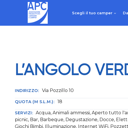
Salta
al
Scegli il tuo camper
Da
contenuto
L’ANGOLO VER
Via Pozzillo 10
INDIRIZZO:
18
QUOTA (M S.L.M.):
Acqua, Animali ammessi, Aperto tutto l'
SERVIZI:
picnic, Bar, Barbeque, Degustazione, Docce, Elettr
Giochi Bimbi, Illuminazione, Internet WiFi, Pozzett