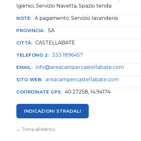
Igienici, Servizio Navetta, Spazio tenda
A pagamento. Servizio lavanderia
NOTE:
SA
PROVINCIA:
CASTELLABATE
CITTÀ:
333 1896457
TELEFONO 2:
info@areacampercastellabate.com
EMAIL:
areacampercastellabate.com
SITO WEB:
40.27258, 14.94174
COORDINATE GPS:
INDICAZIONI STRADALI
← Torna all'elenco