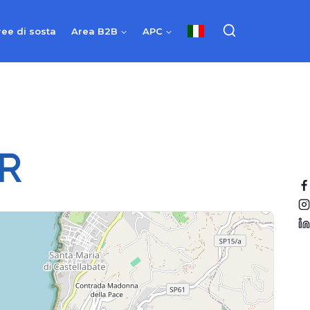
ree di sosta
Area B2B
APC
R