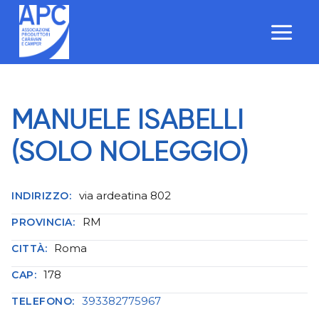
Salta
al
contenuto
MANUELE ISABELLI
(SOLO NOLEGGIO)
via ardeatina 802
INDIRIZZO:
RM
PROVINCIA:
Roma
CITTÀ:
178
CAP:
393382775967
TELEFONO: