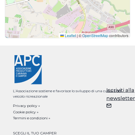
Leaflet
|
©
OpenStreetMap
contributors
Iscriviti alla
Iscriviti alla
L’Associazione sostiene e favorisce lo sviluppo di una cultura del
veicolo ricreazionale
newsletter
newsletter
Privacy policy »
Cookie policy »
Termini e condizioni »
SCEGLI IL TUO CAMPER