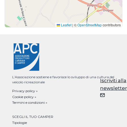
Leaflet
|
©
OpenStreetMap
contributors
L’Associazione sostiene e favorisce lo sviluppo di una cultura del
Iscriviti alla
Iscriviti alla
veicolo ricreazionale
newsletter
newsletter
Privacy policy »
Cookie policy »
Termini e condizioni »
SCEGLI IL TUO CAMPER
Tipologie