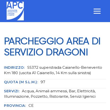
Salta
al
contenuto
PARCHEGGIO AREA DI
SERVIZIO DRAGONI
SS372 superstrada Caianello-Benevento
INDIRIZZO:
Km 180 (uscita A1 Caianello, 14 Km sulla sinistra)
97
QUOTA (M S.L.M.):
Acqua, Animali ammessi, Bar, Elettricità,
SERVIZI:
Illuminazione, Pozzetto, Ristorante, Servizi Igienici
CE
PROVINCIA: