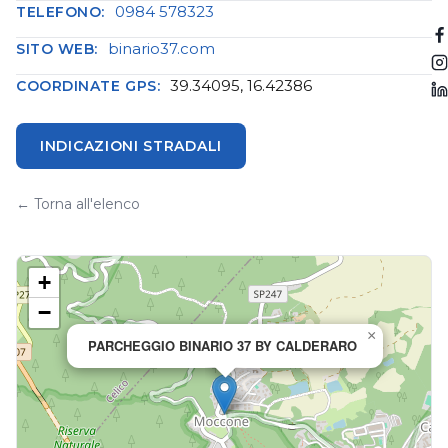
0984 578323
TELEFONO:
binario37.com
SITO WEB:
39.34095, 16.42386
COORDINATE GPS:
INDICAZIONI STRADALI
← Torna all'elenco
+
−
×
PARCHEGGIO BINARIO 37 BY CALDERARO