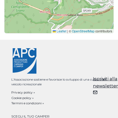
Leaflet
|
©
OpenStreetMap
contributors
Iscriviti alla
Iscriviti alla
L’Associazione sostiene e favorisce lo sviluppo di una cultura del
veicolo ricreazionale
newsletter
newsletter
Privacy policy »
Cookie policy »
Termini e condizioni »
SCEGLI IL TUO CAMPER