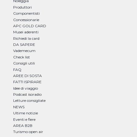
Noleggia
Produttori
Componentisti
Concessionarie
APC GOLD CARD
Musei aderenti
Richiedi la card
DA SAPERE
Vademecum
Check list
Consigli utili
FAQ
AREE DI SOSTA
FATTI ISPIRARE
Idee di viaggio
Podcast isoradio
Letture consigliate
NEWS
Ultime notizie
Eventi e fiere
AREA B2B
Turismo open air