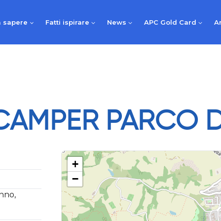
 sapere
Fatti ispirare
News
APC Gold Card
A
CAMPER PARCO D
+
−
anno,