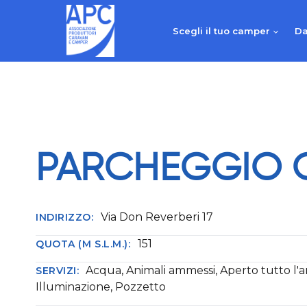
Salta
al
Scegli il tuo camper
Da
contenuto
PARCHEGGIO 
Via Don Reverberi 17
INDIRIZZO:
151
QUOTA (M S.L.M.):
Acqua, Animali ammessi, Aperto tutto l'
SERVIZI:
Illuminazione, Pozzetto