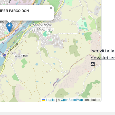
×
MPER PARCO DON
Iscriviti alla
Iscriviti alla
newsletter
newsletter
Leaflet
|
©
OpenStreetMap
contributors