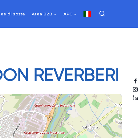
ree di sosta
Area B2B
APC
ON REVERBERI