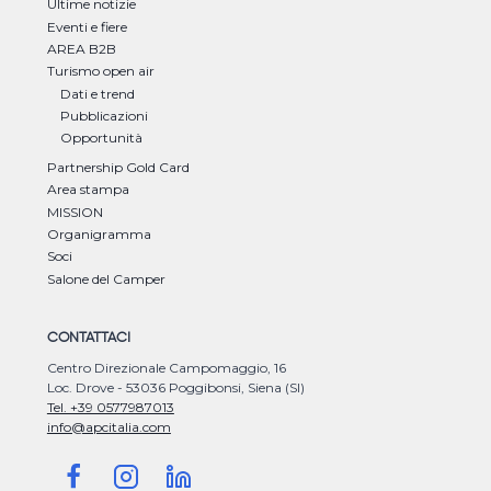
Ultime notizie
Eventi e fiere
AREA B2B
Turismo open air
Dati e trend
Pubblicazioni
Opportunità
Partnership Gold Card
Area stampa
MISSION
Organigramma
Soci
Salone del Camper
CONTATTACI
Centro Direzionale Campomaggio, 16
Loc. Drove - 53036 Poggibonsi, Siena (SI)
Tel. +39 0577987013
info@apcitalia.com