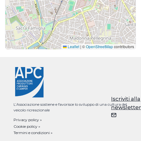
Leaflet
|
©
OpenStreetMap
contributors
Iscriviti alla
Iscriviti alla
L’Associazione sostiene e favorisce lo sviluppo di una cultura del
newsletter
newsletter
veicolo ricreazionale
Privacy policy »
Cookie policy »
Termini e condizioni »