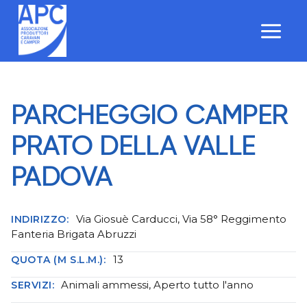
Salta
al
contenuto
PARCHEGGIO CAMPER
PRATO DELLA VALLE
PADOVA
Via Giosuè Carducci, Via 58° Reggimento
INDIRIZZO:
Fanteria Brigata Abruzzi
13
QUOTA (M S.L.M.):
Animali ammessi, Aperto tutto l'anno
SERVIZI: