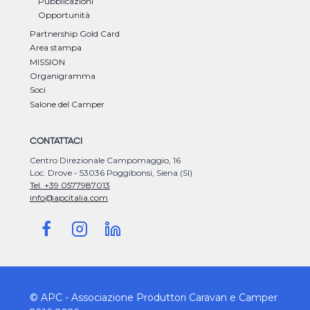
Pubblicazioni
Opportunità
Partnership Gold Card
Area stampa
MISSION
Organigramma
Soci
Salone del Camper
CONTATTACI
Centro Direzionale Campomaggio, 16
Loc. Drove - 53036 Poggibonsi, Siena (SI)
Tel. +39 0577987013
info@apcitalia.com
© APC - Associazione Produttori Caravan e Camper