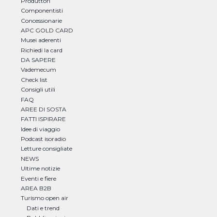
Produttori
Componentisti
Concessionarie
APC GOLD CARD
Musei aderenti
Richiedi la card
DA SAPERE
Vademecum
Check list
Consigli utili
FAQ
AREE DI SOSTA
FATTI ISPIRARE
Idee di viaggio
Podcast isoradio
Letture consigliate
NEWS
Ultime notizie
Eventi e fiere
AREA B2B
Turismo open air
Dati e trend