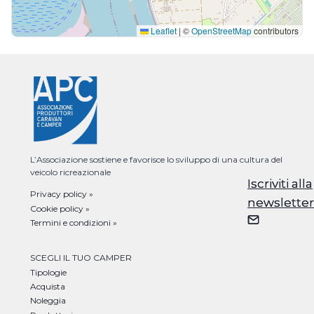
Leaflet
|
©
OpenStreetMap
contributors
L’Associazione sostiene e favorisce lo sviluppo di una cultura del
veicolo ricreazionale
Iscriviti alla
Iscriviti alla
Privacy policy »
newsletter
newsletter
Cookie policy »
Termini e condizioni »
SCEGLI IL TUO CAMPER
Tipologie
Acquista
Noleggia