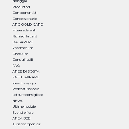
Noleggia
Produttori
Componentisti
Concessionarie
APC GOLD CARD
Musei aderenti
Richiedi la card
DA SAPERE
Vademecum
Check list
Consigli utili
FAQ
AREE DI SOSTA
FATTI ISPIRARE
Idee di viaggio
Podcast isoradio
Letture consigliate
NEWS
Ultime notizie
Eventi e fiere
AREA B2B
Turismo open air