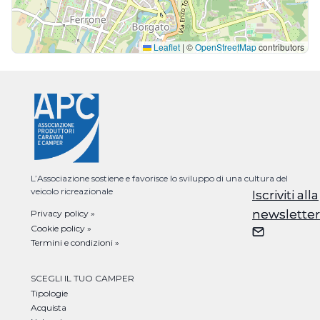
Leaflet
|
©
OpenStreetMap
contributors
L’Associazione sostiene e favorisce lo sviluppo di una cultura del
veicolo ricreazionale
Iscriviti alla
Iscriviti alla
newsletter
newsletter
Privacy policy »
Cookie policy »
Termini e condizioni »
SCEGLI IL TUO CAMPER
Tipologie
Acquista