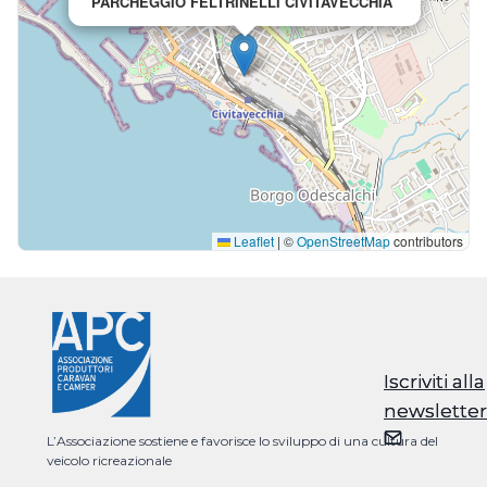
PARCHEGGIO FELTRINELLI CIVITAVECCHIA
Leaflet
|
©
OpenStreetMap
contributors
Iscriviti alla
Iscriviti alla
newsletter
newsletter
L’Associazione sostiene e favorisce lo sviluppo di una cultura del
veicolo ricreazionale