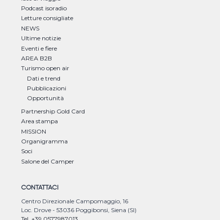
Podcast isoradio
Letture consigliate
NEWS
Ultime notizie
Eventi e fiere
AREA B2B
Turismo open air
Dati e trend
Pubblicazioni
Opportunità
Partnership Gold Card
Area stampa
MISSION
Organigramma
Soci
Salone del Camper
CONTATTACI
Centro Direzionale Campomaggio, 16
Loc. Drove - 53036 Poggibonsi, Siena (SI)
Tel. +39 0577987013