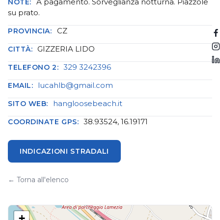
A pagamento. Sorveglianza notturna. Piazzole
NOTE:
su prato.
CZ
PROVINCIA:
GIZZERIA LIDO
CITTÀ:
329 3242396
TELEFONO 2:
lucahlb@gmail.com
EMAIL:
hangloosebeach.it
SITO WEB:
38.93524, 16.19171
COORDINATE GPS:
INDICAZIONI STRADALI
← Torna all'elenco
+