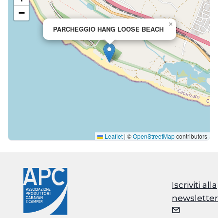
−
×
PARCHEGGIO HANG LOOSE BEACH
Leaflet
|
©
OpenStreetMap
contributors
Iscriviti alla
Iscriviti alla
newsletter
newsletter