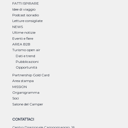
FATTI ISPIRARE
Idee di viaggio
Podcast isoradio
Letture consigliate
NEWS
Ultime notizie
Eventi e fiere
AREA B2B
Turismo open air
Dati e trend
Pubblicazioni
Opportunità
Partnership Gold Card
Area stampa
MISSION
Organigramma
Soci
Salone del Camper
CONTATTACI
Centro Direzionale Campomaggio, 16