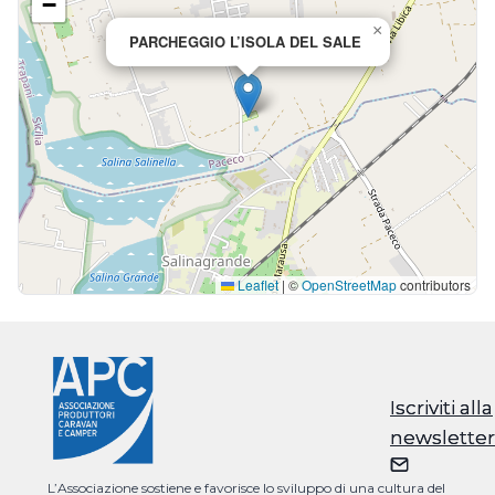
−
×
PARCHEGGIO L’ISOLA DEL SALE
Leaflet
|
©
OpenStreetMap
contributors
Iscriviti alla
Iscriviti alla
newsletter
newsletter
L’Associazione sostiene e favorisce lo sviluppo di una cultura del