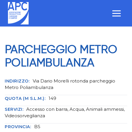
Salta
al
contenuto
PARCHEGGIO METRO
POLIAMBULANZA
Via Dario Morelli rotonda parcheggio
INDIRIZZO:
Metro Poliambulanza
149
QUOTA (M S.L.M.):
Accesso con barra, Acqua, Animali ammessi,
SERVIZI:
Videosorveglianza
BS
PROVINCIA: