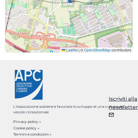
Leaflet
|
©
OpenStreetMap
contributors
Iscriviti alla
Iscriviti alla
newsletter
newsletter
L’Associazione sostiene e favorisce lo sviluppo di una cultura del
veicolo ricreazionale
Privacy policy »
Cookie policy »
Termini e condizioni »