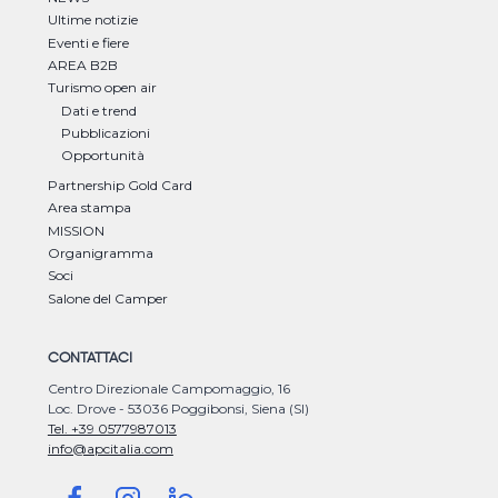
Ultime notizie
Eventi e fiere
AREA B2B
Turismo open air
Dati e trend
Pubblicazioni
Opportunità
Partnership Gold Card
Area stampa
MISSION
Organigramma
Soci
Salone del Camper
CONTATTACI
Centro Direzionale Campomaggio, 16
Loc. Drove - 53036 Poggibonsi, Siena (SI)
Tel. +39 0577987013
info@apcitalia.com