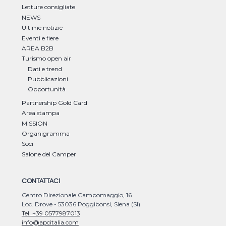
Letture consigliate
NEWS
Ultime notizie
Eventi e fiere
AREA B2B
Turismo open air
Dati e trend
Pubblicazioni
Opportunità
Partnership Gold Card
Area stampa
MISSION
Organigramma
Soci
Salone del Camper
CONTATTACI
Centro Direzionale Campomaggio, 16
Loc. Drove - 53036 Poggibonsi, Siena (SI)
Tel. +39 0577987013
info@apcitalia.com