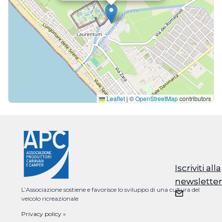
Leaflet
|
©
OpenStreetMap
contributors
Iscriviti alla
Iscriviti alla
newsletter
newsletter
L’Associazione sostiene e favorisce lo sviluppo di una cultura del
veicolo ricreazionale
Privacy policy »