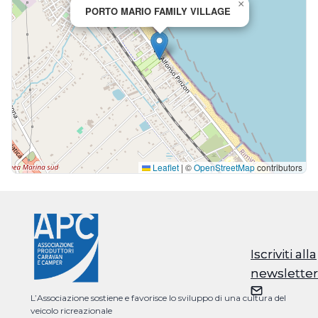
×
PORTO MARIO FAMILY VILLAGE
Leaflet
|
©
OpenStreetMap
contributors
Iscriviti alla
Iscriviti alla
newsletter
newsletter
L’Associazione sostiene e favorisce lo sviluppo di una cultura del
veicolo ricreazionale