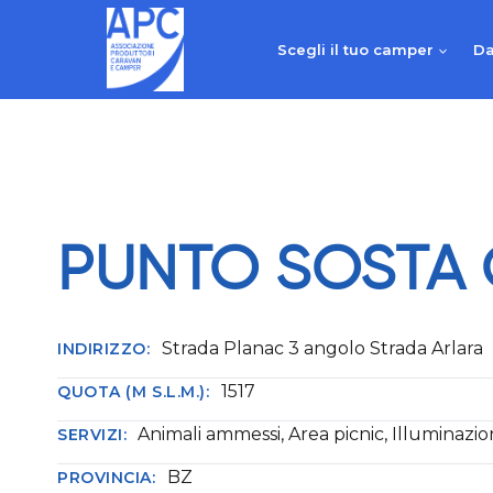
Salta
al
Scegli il tuo camper
Da
contenuto
PUNTO SOSTA 
Strada Planac 3 angolo Strada Arlara
INDIRIZZO:
1517
QUOTA (M S.L.M.):
Animali ammessi, Area picnic, Illuminazi
SERVIZI:
BZ
PROVINCIA: