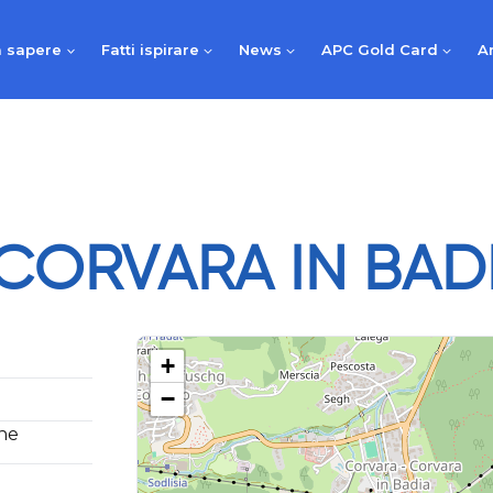
 sapere
Fatti ispirare
News
APC Gold Card
A
CORVARA IN BAD
+
−
one