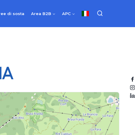
ree di sosta
Area B2B
APC
IA