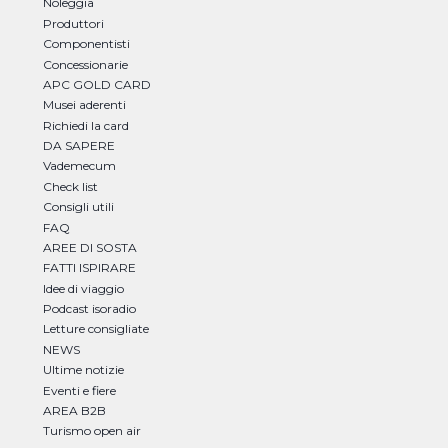
Noleggia
Produttori
Componentisti
Concessionarie
APC GOLD CARD
Musei aderenti
Richiedi la card
DA SAPERE
Vademecum
Check list
Consigli utili
FAQ
AREE DI SOSTA
FATTI ISPIRARE
Idee di viaggio
Podcast isoradio
Letture consigliate
NEWS
Ultime notizie
Eventi e fiere
AREA B2B
Turismo open air