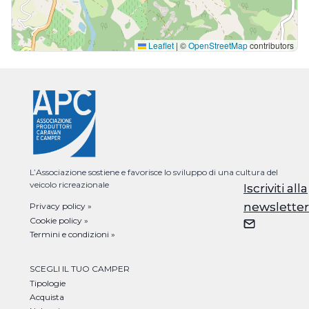
Leaflet
|
©
OpenStreetMap
contributors
L’Associazione sostiene e favorisce lo sviluppo di una cultura del
veicolo ricreazionale
Iscriviti alla
Iscriviti alla
newsletter
newsletter
Privacy policy »
Cookie policy »
Termini e condizioni »
SCEGLI IL TUO CAMPER
Tipologie
Acquista