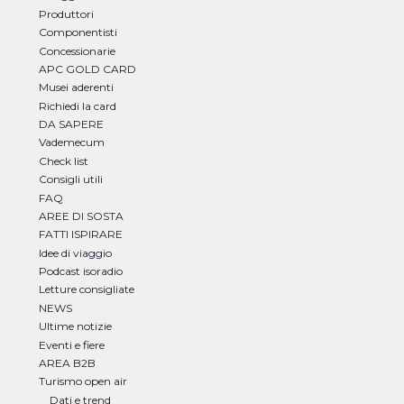
Produttori
Componentisti
Concessionarie
APC GOLD CARD
Musei aderenti
Richiedi la card
DA SAPERE
Vademecum
Check list
Consigli utili
FAQ
AREE DI SOSTA
FATTI ISPIRARE
Idee di viaggio
Podcast isoradio
Letture consigliate
NEWS
Ultime notizie
Eventi e fiere
AREA B2B
Turismo open air
Dati e trend