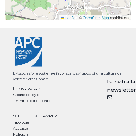
Leaflet
|
©
OpenStreetMap
contributors
L’Associazione sostiene e favorisce lo sviluppo di una cultura del
veicolo ricreazionale
Iscriviti alla
Iscriviti alla
Privacy policy »
newsletter
newsletter
Cookie policy »
Termini e condizioni »
SCEGLI IL TUO CAMPER
Tipologie
Acquista
Noleggia