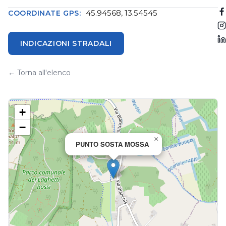
45.94568, 13.54545
COORDINATE GPS:
INDICAZIONI STRADALI
← Torna all'elenco
+
−
×
PUNTO SOSTA MOSSA