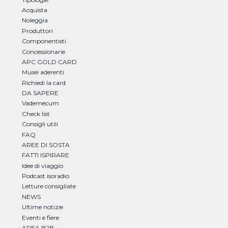
Acquista
Noleggia
Produttori
Componentisti
Concessionarie
APC GOLD CARD
Musei aderenti
Richiedi la card
DA SAPERE
Vademecum
Check list
Consigli utili
FAQ
AREE DI SOSTA
FATTI ISPIRARE
Idee di viaggio
Podcast isoradio
Letture consigliate
NEWS
Ultime notizie
Eventi e fiere
AREA B2B