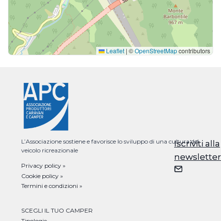
Leaflet
|
©
OpenStreetMap
contributors
L’Associazione sostiene e favorisce lo sviluppo di una cultura del
Iscriviti alla
Iscriviti alla
veicolo ricreazionale
newsletter
newsletter
Privacy policy »
Cookie policy »
Termini e condizioni »
SCEGLI IL TUO CAMPER
Tipologie