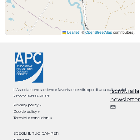
Leaflet
|
©
OpenStreetMap
contributors
L’Associazione sostiene e favorisce lo sviluppo di una cultura del
Iscriviti alla
Iscriviti alla
veicolo ricreazionale
newsletter
newsletter
Privacy policy »
Cookie policy »
Termini e condizioni »
SCEGLI IL TUO CAMPER
Tipologie