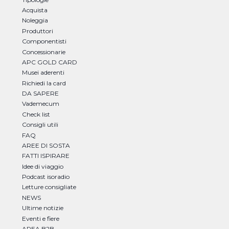
Acquista
Noleggia
Produttori
Componentisti
Concessionarie
APC GOLD CARD
Musei aderenti
Richiedi la card
DA SAPERE
Vademecum
Check list
Consigli utili
FAQ
AREE DI SOSTA
FATTI ISPIRARE
Idee di viaggio
Podcast isoradio
Letture consigliate
NEWS
Ultime notizie
Eventi e fiere
AREA B2B