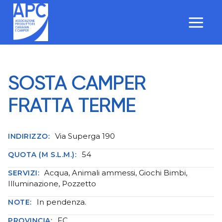
Salta
al
contenuto
SOSTA CAMPER
FRATTA TERME
Via Superga 190
INDIRIZZO:
54
QUOTA (M S.L.M.):
Acqua, Animali ammessi, Giochi Bimbi,
SERVIZI:
Illuminazione, Pozzetto
In pendenza.
NOTE:
FC
PROVINCIA: