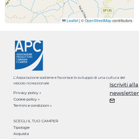
Leaflet
|
©
OpenStreetMap
contributors
L’Associazione sostiene e favorisce lo sviluppo di una cultura del
veicolo ricreazionale
Iscriviti alla
Iscriviti alla
newsletter
newsletter
Privacy policy »
Cookie policy »
Termini e condizioni »
SCEGLI IL TUO CAMPER
Tipologie
Acquista