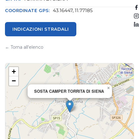
43.16447, 11.77185
COORDINATE GPS:
INDICAZIONI STRADALI
← Torna all'elenco
+
−
×
SOSTA CAMPER TORRITA DI SIENA