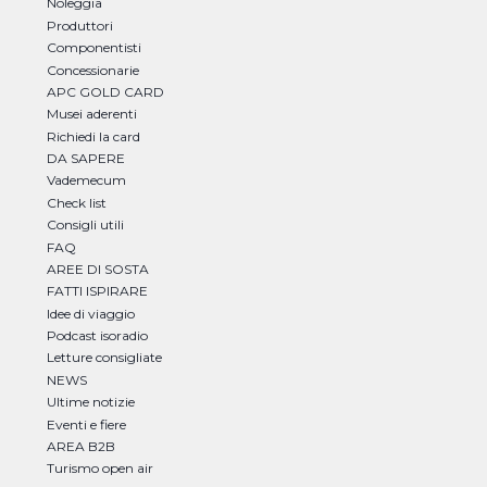
Noleggia
Produttori
Componentisti
Concessionarie
APC GOLD CARD
Musei aderenti
Richiedi la card
DA SAPERE
Vademecum
Check list
Consigli utili
FAQ
AREE DI SOSTA
FATTI ISPIRARE
Idee di viaggio
Podcast isoradio
Letture consigliate
NEWS
Ultime notizie
Eventi e fiere
AREA B2B
Turismo open air