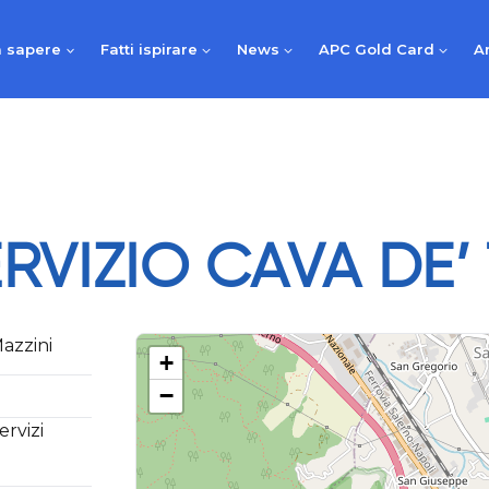
 sapere
Fatti ispirare
News
APC Gold Card
A
RVIZIO CAVA DE’ 
azzini
+
−
ervizi