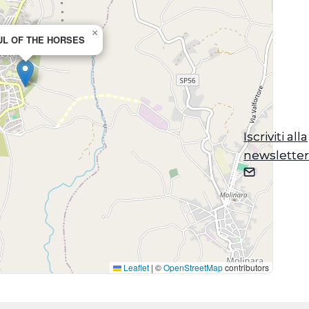
×
UL OF THE HORSES
Iscriviti alla
Iscriviti alla
newsletter
newsletter
Leaflet
|
©
OpenStreetMap
contributors