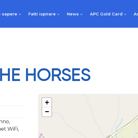
 sapere
Fatti ispirare
News
APC Gold Card
A
THE HORSES
+
−
anno,
et WiFi,