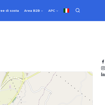
ree di sosta
Area B2B
APC