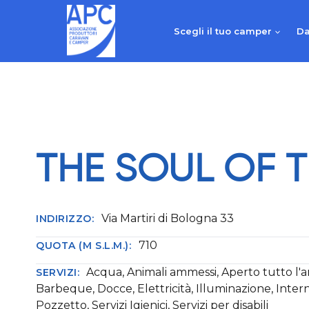
Salta
al
Scegli il tuo camper
Da
contenuto
THE SOUL OF 
Via Martiri di Bologna 33
INDIRIZZO:
710
QUOTA (M S.L.M.):
Acqua, Animali ammessi, Aperto tutto l'
SERVIZI:
Barbeque, Docce, Elettricità, Illuminazione, Intern
Pozzetto, Servizi Igienici, Servizi per disabili