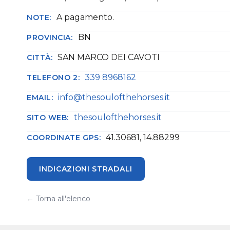
A pagamento.
NOTE:
BN
PROVINCIA:
SAN MARCO DEI CAVOTI
CITTÀ:
339 8968162
TELEFONO 2:
info@thesoulofthehorses.it
EMAIL:
thesoulofthehorses.it
SITO WEB:
41.30681, 14.88299
COORDINATE GPS:
INDICAZIONI STRADALI
← Torna all'elenco