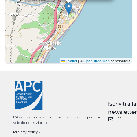
Leaflet
|
©
OpenStreetMap
contributors
Iscriviti alla
Iscriviti alla
newsletter
newsletter
L’Associazione sostiene e favorisce lo sviluppo di una cultura del
veicolo ricreazionale
Privacy policy »