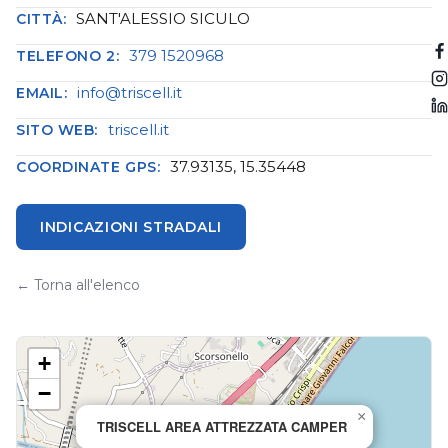
SANT'ALESSIO SICULO
CITTÀ:
379 1520968
TELEFONO 2:
info@triscell.it
EMAIL:
triscell.it
SITO WEB:
37.93135, 15.35448
COORDINATE GPS:
INDICAZIONI STRADALI
← Torna all'elenco
+
−
×
TRISCELL AREA ATTREZZATA CAMPER