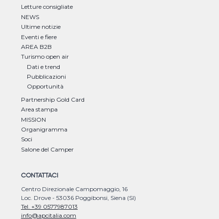
Letture consigliate
NEWS
Ultime notizie
Eventi e fiere
AREA B2B
Turismo open air
Dati e trend
Pubblicazioni
Opportunità
Partnership Gold Card
Area stampa
MISSION
Organigramma
Soci
Salone del Camper
CONTATTACI
Centro Direzionale Campomaggio, 16
Loc. Drove - 53036 Poggibonsi, Siena (SI)
Tel. +39 0577987013
info@apcitalia.com