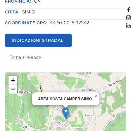
CN
PROVINCIA:
SINIO
CITTÀ:
44.60100, 8.02242
COORDINATE GPS:
INDICAZIONI STRADALI
← Torna all'elenco
+
−
×
AREA SOSTA CAMPER SINIO