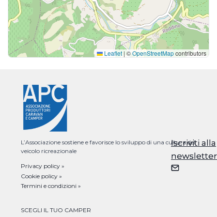
Leaflet
|
©
OpenStreetMap
contributors
Iscriviti alla
Iscriviti alla
L’Associazione sostiene e favorisce lo sviluppo di una cultura del
veicolo ricreazionale
newsletter
newsletter
Privacy policy »
Cookie policy »
Termini e condizioni »
SCEGLI IL TUO CAMPER