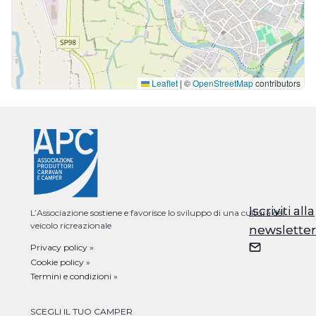
Leaflet
|
©
OpenStreetMap
contributors
Iscriviti alla
Iscriviti alla
L’Associazione sostiene e favorisce lo sviluppo di una cultura del
veicolo ricreazionale
newsletter
newsletter
Privacy policy »
Cookie policy »
Termini e condizioni »
SCEGLI IL TUO CAMPER