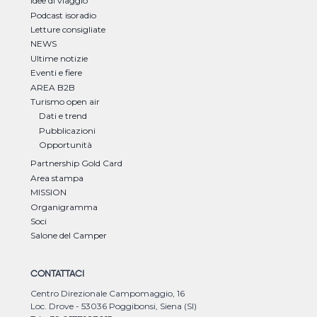
Idee di viaggio
Podcast isoradio
Letture consigliate
NEWS
Ultime notizie
Eventi e fiere
AREA B2B
Turismo open air
Dati e trend
Pubblicazioni
Opportunità
Partnership Gold Card
Area stampa
MISSION
Organigramma
Soci
Salone del Camper
CONTATTACI
Centro Direzionale Campomaggio, 16
Loc. Drove - 53036 Poggibonsi, Siena (SI)