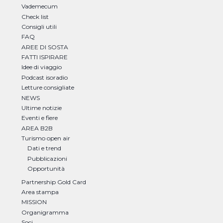
Vademecum
Check list
Consigli utili
FAQ
AREE DI SOSTA
FATTI ISPIRARE
Idee di viaggio
Podcast isoradio
Letture consigliate
NEWS
Ultime notizie
Eventi e fiere
AREA B2B
Turismo open air
Dati e trend
Pubblicazioni
Opportunità
Partnership Gold Card
Area stampa
MISSION
Organigramma
Soci