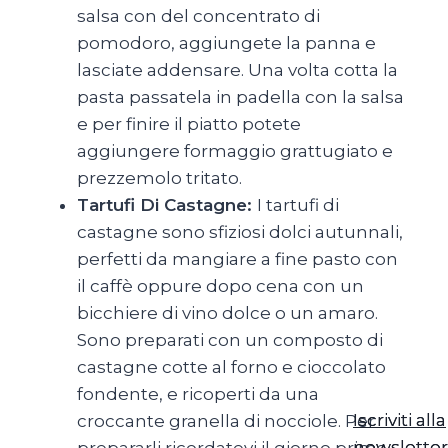
salsa con del concentrato di
pomodoro, aggiungete la panna e
lasciate addensare. Una volta cotta la
pasta passatela in padella con la salsa
e per finire il piatto potete
aggiungere formaggio grattugiato e
prezzemolo tritato.
Tartufi Di Castagne:
I tartufi di
castagne sono sfiziosi dolci autunnali,
perfetti da mangiare a fine pasto con
il caffè oppure dopo cena con un
bicchiere di vino dolce o un amaro.
Sono preparati con un composto di
castagne cotte al forno e cioccolato
fondente, e ricoperti da una
Iscriviti alla
Iscriviti alla
croccante granella di nocciole. Per
newsletter
newsletter